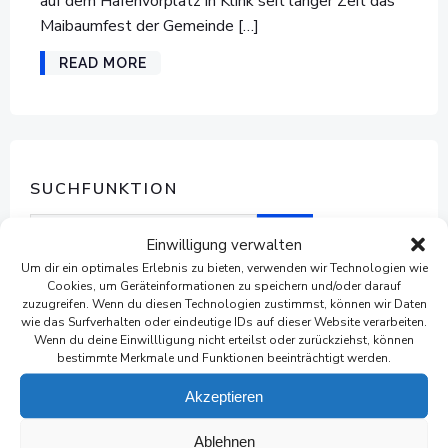
auf dem Hafenvorplatz in Klink seit langer Zeit das
Maibaumfest der Gemeinde […]
READ MORE
SUCHFUNKTION
Suchen
Einwilligung verwalten
Um dir ein optimales Erlebnis zu bieten, verwenden wir Technologien wie
Cookies, um Geräteinformationen zu speichern und/oder darauf
zuzugreifen. Wenn du diesen Technologien zustimmst, können wir Daten
wie das Surfverhalten oder eindeutige IDs auf dieser Website verarbeiten.
Wenn du deine Einwillligung nicht erteilst oder zurückziehst, können
ARCHIVE
bestimmte Merkmale und Funktionen beeinträchtigt werden.
Juni 2026
Akzeptieren
Mai 2026
Ablehnen