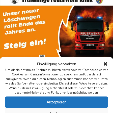
Einwilligung verwalten
Um dir ein optimales Erlebnis zu bieten, verwenden wir Technologien wie
Cookies, um Geräteinformationen zu speichern und/oder darauf
Wir suchen dich! – Werde Teil der Feuerwehr Klink!
zuzugreifen. Wenn du diesen Technologien zustimmst, können wir Daten
Bist du bereit, Verantwortung zu übernehmen und im Ernstfall
wie das Surfverhalten oder eindeutige IDs auf dieser Website verarbeiten.
Wenn du deine Einwillligung nicht erteilst oder zurückziehst, können
Leben zu retten? Dann werde Teil unserer starken
bestimmte Merkmale und Funktionen beeinträchtigt werden.
Feuerwehrgemeinschaft!
Akzeptieren
Wir suchen engagierte und mutige Frauen und Männer, die mit
uns zusammen für Sicherheit und Schutz in unserer Gemeinde