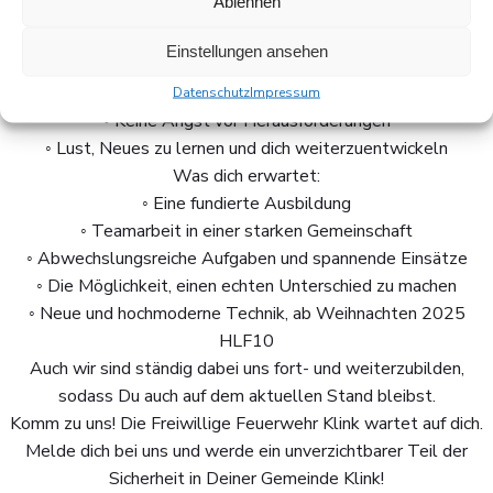
Ablehnen
sorgen möchten.
Was du mitbringen solltest:
Einstellungen ansehen
◦ Bereitschaft, im Team zu arbeiten
◦ Verantwortungsbewusstsein und Engagement
Datenschutz
Impressum
◦ Keine Angst vor Herausforderungen
◦ Lust, Neues zu lernen und dich weiterzuentwickeln
Was dich erwartet:
◦ Eine fundierte Ausbildung
◦ Teamarbeit in einer starken Gemeinschaft
◦ Abwechslungsreiche Aufgaben und spannende Einsätze
◦ Die Möglichkeit, einen echten Unterschied zu machen
◦ Neue und hochmoderne Technik, ab Weihnachten 2025
HLF10
Auch wir sind ständig dabei uns fort- und weiterzubilden,
sodass Du auch auf dem aktuellen Stand bleibst.
Komm zu uns! Die Freiwillige Feuerwehr Klink wartet auf dich.
Melde dich bei uns und werde ein unverzichtbarer Teil der
Sicherheit in Deiner Gemeinde Klink!