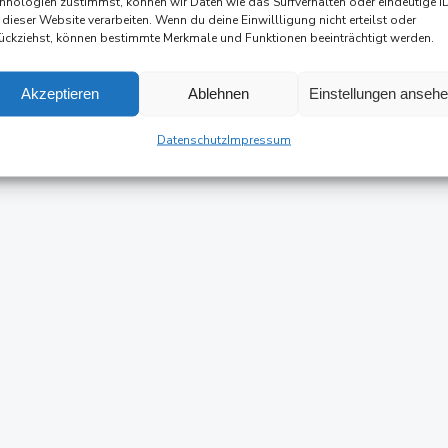
hnologien zustimmst, können wir Daten wie das Surfverhalten oder eindeutige I
 dieser Website verarbeiten. Wenn du deine Einwillligung nicht erteilst oder
ückziehst, können bestimmte Merkmale und Funktionen beeinträchtigt werden.
Akzeptieren
Ablehnen
Einstellungen anseh
Datenschutz
Impressum