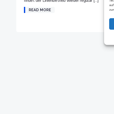
findet der Linienbetrieb wieder regulär […]
Tec
auf
zur
READ MORE