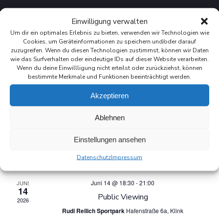
Einwilligung verwalten
Um dir ein optimales Erlebnis zu bieten, verwenden wir Technologien wie
Cookies, um Geräteinformationen zu speichern und/oder darauf
zuzugreifen. Wenn du diesen Technologien zustimmst, können wir Daten
Es sind keine anstehenden Veranstaltungen vorhanden.
wie das Surfverhalten oder eindeutige IDs auf dieser Website verarbeiten.
Wenn du deine Einwillligung nicht erteilst oder zurückziehst, können
bestimmte Merkmale und Funktionen beeinträchtigt werden.
V
V
Anstehende
Suche
Liste
Akzeptieren
Datum
E
e
Vergangene Veranstaltungen
wählen.
Ablehnen
R
r
Juni 20
JUNI
20
Einstellungen ansehen
A
a
Müritz in Flammen und Blaulichttag
2026
Datenschutz
Impressum
Strandläufer
Am Seeblick 2, Klink
n
N
Juni 14 @ 18:30
-
21:00
JUNI
s
S
14
Public Viewing
2026
t
T
Rudi Reilich Sportpark
Hafenstraße 6a, Klink