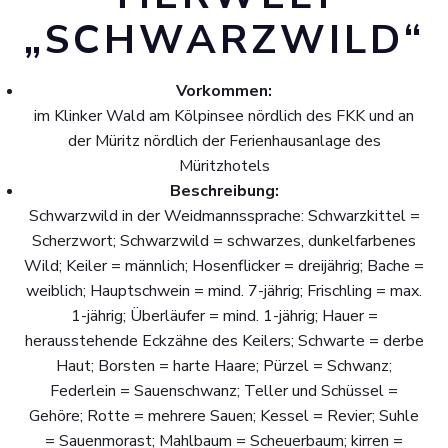
„SCHWARZWILD“
Vorkommen:
im Klinker Wald am Kölpinsee nördlich des FKK und an
der Müritz nördlich der Ferienhausanlage des
Müritzhotels
Beschreibung:
Schwarzwild in der Weidmannssprache: Schwarzkittel =
Scherzwort; Schwarzwild = schwarzes, dunkelfarbenes
Wild; Keiler = männlich; Hosenflicker = dreijährig; Bache =
weiblich; Hauptschwein = mind. 7-jährig; Frischling = max.
1-jährig; Überläufer = mind. 1-jährig; Hauer =
herausstehende Eckzähne des Keilers; Schwarte = derbe
Haut; Borsten = harte Haare; Pürzel = Schwanz;
Federlein = Sauenschwanz; Teller und Schüssel =
Gehöre; Rotte = mehrere Sauen; Kessel = Revier; Suhle
= Sauenmorast; Mahlbaum = Scheuerbaum; kirren =