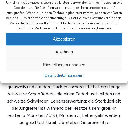
Müritzufer nahe dem Schloß und am Kölpinsee nahe dem
Um dir ein optimales Erlebnis zu bieten, verwenden wir Technologien wie
Cookies, um Geräteinformationen zu speichern und/oder darauf
FKK
zuzugreifen. Wenn du diesen Technologien zustimmst, können wir Daten
Beschreibung:
wie das Surfverhalten oder eindeutige IDs auf dieser Website verarbeiten.
Graureiher in der Weidmannssprache: Ständer = Beine
Wenn du deine Einwillligung nicht erteilst oder zurückziehst, können
bestimmte Merkmale und Funktionen beeinträchtigt werden.
und Füsse, Balg = Haut mit Federn, Balzzeit =
Begattungszeit, ausfallen der Jungen = schlüpfen
Akzeptieren
Beschreibung:
Aussehen und Artverhalten:
Ablehnen
Körpergröße: der Graureiher ist in etwa so groß wie ein
Einstellungen ansehen
Storch. Er wird bei einem Gewicht von 1,5 bis 2 kg bis zu
90 cm groß. Seine Flügelspannweite beträgt bis zu 1,70
Datenschutz
Impressum
m. Das Gefieder auf Stirn und Oberkopf ist weiß, am Hals
grauweiß und auf dem Rücken aschgrau. Er hat drei lange
schwarze Schopffedern, die einen Federbusch bilden und
schwarze Schwingen. Lebenserwartung: die Sterblichkeit
der Jungreiher ist während der Nestzeit sehr groß (in
ersten 6 Monaten 70%). Mit dem 3. Lebensjahr werden
sie geschlechtsreif. Überleben Graureiher ihre