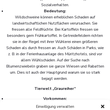
Sozialverhalten.
Bedeutung:
Wildschweine können erheblichen Schaden auf
landwirtschaftlichen Nutzflächen verursachen. Sie
fressen alle Feldfrüchte. Bei Kartoffeln fressen sie
besonders gern Frühkartoffel. In Getreidefeldern richten
sie in der Regel mit ihrer Wühlerei einen größeren
Schaden als durch fressen an. Auch Schäden in Parks, wie
z. B. in der Ferienhausanlage des Müritzhotels, sind vor
allem Wühlschäden. Auf der Suche nach
Blumenzwiebeln graben sie ganze Wiesen und Rabatten
um. Dies ist auch der Hauptgrund warum sie so stark
bejagt werden.
Tierwelt „Graureiher“
Vorkommen:
stilisiert im Klinker Wappen, in der Gemarkung Klink am
Einwilligung verwalten