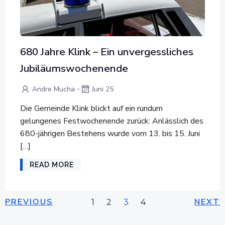
680 Jahre Klink – Ein unvergessliches
Jubiläumswochenende
-
Andre Mucha
Juni 25
Die Gemeinde Klink blickt auf ein rundum
gelungenes Festwochenende zurück: Anlässlich des
680-jährigen Bestehens wurde vom 13. bis 15. Juni
[…]
READ MORE
POSTS
POSTS
PO
PREVIOUS
Page
Page
Page
NEXT
Page
1
2
3
4