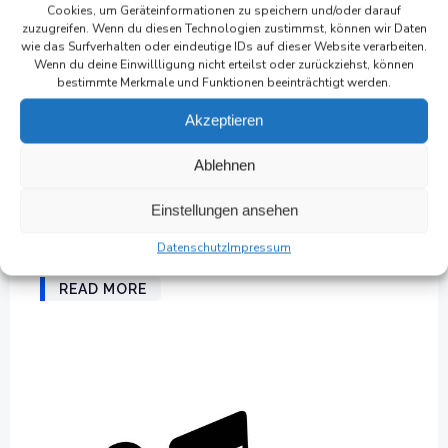
Cookies, um Geräteinformationen zu speichern und/oder darauf
zuzugreifen. Wenn du diesen Technologien zustimmst, können wir Daten
wie das Surfverhalten oder eindeutige IDs auf dieser Website verarbeiten.
Wenn du deine Einwillligung nicht erteilst oder zurückziehst, können
bestimmte Merkmale und Funktionen beeinträchtigt werden.
Wassereimern in Groß Plasten
Akzeptieren
-
Andre Mucha
Juli 8
Ablehnen
Am Samstag den 21.06.25 sind die Klinker
Einstellungen ansehen
Feuerstrolche mit 9 Teilnehmern beim 4.
Datenschutz
Impressum
Wassereimerevent in Groß Plasten an den Start […]
READ MORE