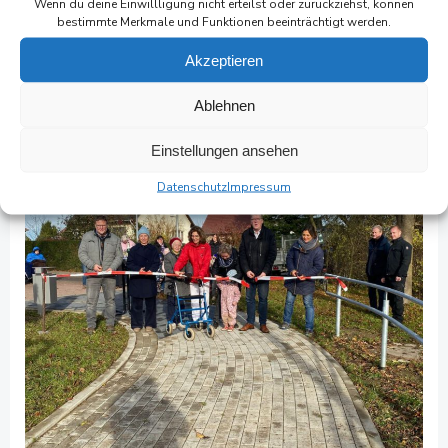
Wenn du deine Einwillligung nicht erteilst oder zurückziehst, können
Überschallknall eines Düsenfliegers) übergeben.
bestimmte Merkmale und Funktionen beeinträchtigt werden.
Akzeptieren
Ablehnen
Einstellungen ansehen
Datenschutz
Impressum