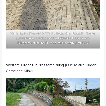
Von links: Hr. Dannehl (HTS), Fr. Sieder (Ing. Büro), Fr. Ziegler
(Einwohner), Fr. Nehls (AWO), Kitakind, Hr. Beckmann
(Bürgermeister) und Fr. Meier zu Ummeln (Amt SLW)
Weitere Bilder zur Pressemeldung (Quelle alle Bilder :
Gemeinde Klink)