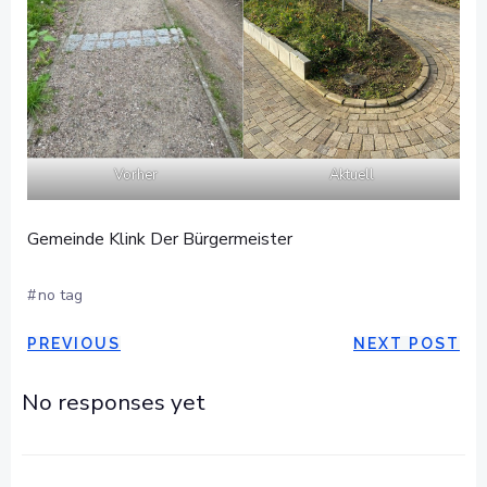
Aktuell
Vorher
Gemeinde Klink Der Bürgermeister
#
no tag
POST
POST
PREVIOUS
NEXT POST
NAVIGATION
NAVIGAT
No responses yet