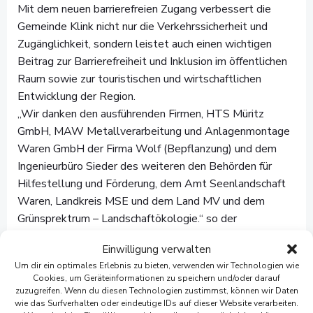
Mit dem neuen barrierefreien Zugang verbessert die
Gemeinde Klink nicht nur die Verkehrssicherheit und
Zugänglichkeit, sondern leistet auch einen wichtigen
Beitrag zur Barrierefreiheit und Inklusion im öffentlichen
Raum sowie zur touristischen und wirtschaftlichen
Entwicklung der Region.
„Wir danken den ausführenden Firmen, HTS Müritz
GmbH, MAW Metallverarbeitung und Anlagenmontage
Waren GmbH der Firma Wolf (Bepflanzung) und dem
Ingenieurbüro Sieder des weiteren den Behörden für
Hilfestellung und Förderung, dem Amt Seenlandschaft
Waren, Landkreis MSE und dem Land MV und dem
Grünsprektrum – Landschaftökologie.“ so der
Bürgermeister Thomas Beckmann bei der
Einwilligung verwalten
Eröffnungsrede am heutigen Tag.
Um dir ein optimales Erlebnis zu bieten, verwenden wir Technologien wie
Bei schönstem Sonnenschein und pünktlich um 11 Uhr
Cookies, um Geräteinformationen zu speichern und/oder darauf
wurde die Baumaßnahme heute am 13.11.2025 nach
zuzugreifen. Wenn du diesen Technologien zustimmst, können wir Daten
wie das Surfverhalten oder eindeutige IDs auf dieser Website verarbeiten.
einem guten Jahr Bauzeit (zufällig mit einem