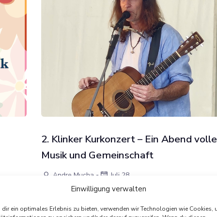
2. Klinker Kurkonzert – Ein Abend volle
Musik und Gemeinschaft
-
Andre Mucha
Juli 28
Einwilligung verwalten
Am 13. Juli fand im Rahmen der Kurkonzertreihe ein
besonders stimmungsvoller Abend statt: Jan Walln
dir ein optimales Erlebnis zu bieten, verwenden wir Technologien wie Cookies,