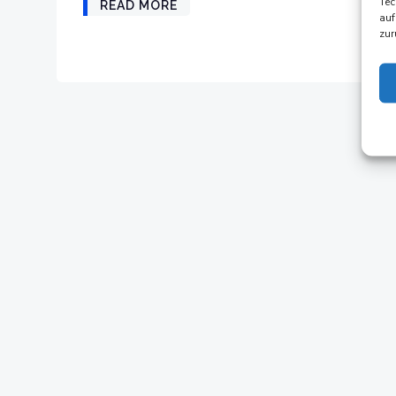
Tec
READ MORE
auf
zur