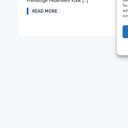
Freiwillige Feuerwehr Klink […]
Ger
Tec
auf
READ MORE
zur