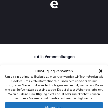
e
« Alle Veranstaltungen
Diese Veranstaltung hat bereits stattgefunden.
Einwilligung verwalten
Um dir ein optimales Erlebnis zu bieten, verwenden wir Technologien wie
Cookies, um Geräteinformationen zu speichern und/oder darauf
Bürgermeister-Sprechstunde
zuzugreifen. Wenn du diesen Technologien zustimmst, können wir Daten
wie das Surfverhalten oder eindeutige IDs auf dieser Website verarbeiten.
März 16 @ 18:00
-
19:00
Wenn du deine Einwillligung nicht erteilst oder zurückziehst, können
bestimmte Merkmale und Funktionen beeinträchtigt werden.
Akzeptieren